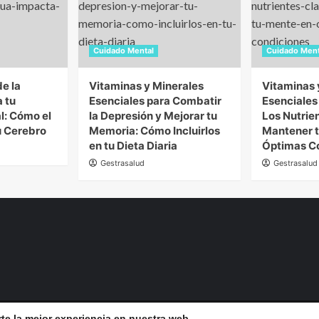
Cuidado Mental
Cuidado Ment
e la
Vitaminas y Minerales
Vitaminas 
 tu
Esenciales para Combatir
Esenciales
l: Cómo el
la Depresión y Mejorar tu
Los Nutrie
u Cerebro
Memoria: Cómo Incluirlos
Mantener t
en tu Dieta Diaria
Óptimas C
Gestrasalud
Gestrasalud
te la mejor experiencia en nuestra web.